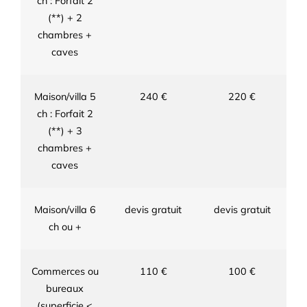
ch : Forfait 2
(**) + 2
chambres +
caves
Maison/villa 5
240 €
220 €
ch : Forfait 2
(**) + 3
chambres +
caves
Maison/villa 6
devis gratuit
devis gratuit
ch ou +
Commerces ou
110 €
100 €
bureaux
(superficie <